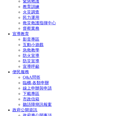
緊急救護
教育訓練
火災調查
民力運用
救災救護指揮中心
督察業務
宣導教育
影音專區
互動小遊戲
急救教學
防火宣導
防災宣導
宣導呼籲
便民服務
Q&A問答
臨櫃-各類申辦
線上申辦與申請
下載專區
市政信箱
聽語障簡訊報案
政府公開資訊
政府應公開事項