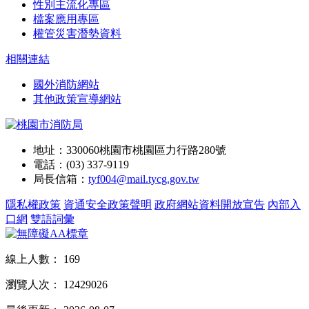
性別主流化專區
檔案應用專區
權管災害潛勢資料
相關連結
國外消防網站
其他政策宣導網站
地址：330060桃園市桃園區力行路280號
電話：(03) 337-9119
局長信箱：
tyf004@mail.tycg.gov.tw
隱私權政策
資通安全政策聲明
政府網站資料開放宣告
內部入
口網
雙語詞彙
線上人數：
169
瀏覽人次：
12429026