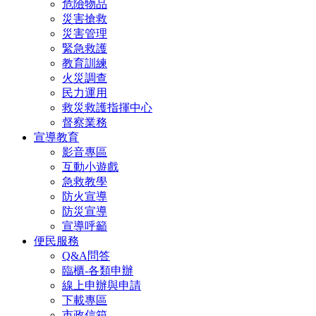
危險物品
災害搶救
災害管理
緊急救護
教育訓練
火災調查
民力運用
救災救護指揮中心
督察業務
宣導教育
影音專區
互動小遊戲
急救教學
防火宣導
防災宣導
宣導呼籲
便民服務
Q&A問答
臨櫃-各類申辦
線上申辦與申請
下載專區
市政信箱