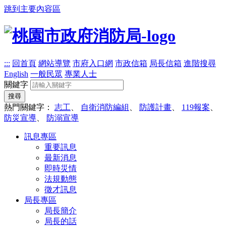
跳到主要內容區
:::
回首頁
網站導覽
市府入口網
市政信箱
局長信箱
進階搜尋
English
一般民眾
專業人士
關鍵字
搜尋
熱門關鍵字：
志工
、
自衛消防編組
、
防護計畫
、
119報案
、
防災宣導
、
防溺宣導
訊息專區
重要訊息
最新消息
即時災情
法規動態
徵才訊息
局長專區
局長簡介
局長的話