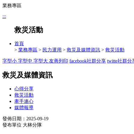
業務專區
:::
救災活動
首頁
>
業務專區
>
民力運用
>
救災及媒體資訊
>
救災活動
字型小
字型中
字型大
友善列印
facebook社群分享
twitte社群分
救災及媒體資訊
心得分享
救災活動
牽手連心
媒體報導
發佈日期：2025-09-19
發布單位
大林分隊