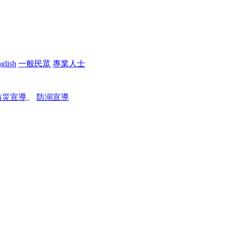
glish
一般民眾
專業人士
防災宣導
、
防溺宣導