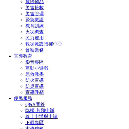
危險物品
災害搶救
災害管理
緊急救護
教育訓練
火災調查
民力運用
救災救護指揮中心
督察業務
宣導教育
影音專區
互動小遊戲
急救教學
防火宣導
防災宣導
宣導呼籲
便民服務
Q&A問答
臨櫃-各類申辦
線上申辦與申請
下載專區
市政信箱