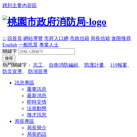
跳到主要內容區
:::
回首頁
網站導覽
市府入口網
市政信箱
局長信箱
進階搜尋
English
一般民眾
專業人士
關鍵字
搜尋
熱門關鍵字：
志工
、
自衛消防編組
、
防護計畫
、
119報案
、
防災宣導
、
防溺宣導
訊息專區
重要訊息
最新消息
即時災情
法規動態
徵才訊息
局長專區
局長簡介
局長的話