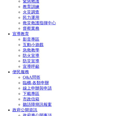
緊急救護
教育訓練
火災調查
民力運用
救災救護指揮中心
督察業務
宣導教育
影音專區
互動小遊戲
急救教學
防火宣導
防災宣導
宣導呼籲
便民服務
Q&A問答
臨櫃-各類申辦
線上申辦與申請
下載專區
市政信箱
聽語障簡訊報案
政府公開資訊
政府應公開事項