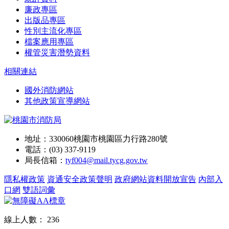
廉政專區
出版品專區
性別主流化專區
檔案應用專區
權管災害潛勢資料
相關連結
國外消防網站
其他政策宣導網站
地址：330060桃園市桃園區力行路280號
電話：(03) 337-9119
局長信箱：
tyf004@mail.tycg.gov.tw
隱私權政策
資通安全政策聲明
政府網站資料開放宣告
內部入
口網
雙語詞彙
線上人數：
236