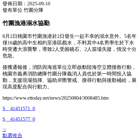
發佈日期：2025-09-10
發布單位
竹圍分隊
竹圍漁港溺水協勤
8月2日
桃園市竹圍漁港於2日發生一起不幸的溺水意外。5名年
僅16歲的高中生相約至港區戲水，不料其中4名男學生於下水
時突遭大浪襲擊，導致2人受困礁石、2人當場失蹤，情況十分
危急。
接獲通報後，消防與海巡單位立即啟動陸海空立體搜救行動，
桃園市義勇消防總隊竹圍分隊義消人員也於第一時間投入協
勤，支援現場指揮、協助岸際警戒、搜尋行動與後勤補給，展
現高度配合與行動力。
https://www.ettoday.net/news/20250804/3008485.htm
S__41451571_0
S__41451577_0
:::
點選收合