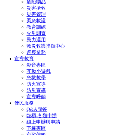
危險物品
災害搶救
災害管理
緊急救護
教育訓練
火災調查
民力運用
救災救護指揮中心
督察業務
宣導教育
影音專區
互動小遊戲
急救教學
防火宣導
防災宣導
宣導呼籲
便民服務
Q&A問答
臨櫃-各類申辦
線上申辦與申請
下載專區
市政信箱