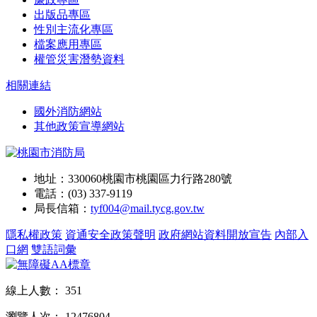
出版品專區
性別主流化專區
檔案應用專區
權管災害潛勢資料
相關連結
國外消防網站
其他政策宣導網站
地址：330060桃園市桃園區力行路280號
電話：(03) 337-9119
局長信箱：
tyf004@mail.tycg.gov.tw
隱私權政策
資通安全政策聲明
政府網站資料開放宣告
內部入
口網
雙語詞彙
線上人數：
351
瀏覽人次：
12476804