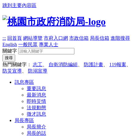
跳到主要內容區
:::
回首頁
網站導覽
市府入口網
市政信箱
局長信箱
進階搜尋
English
一般民眾
專業人士
關鍵字
搜尋
熱門關鍵字：
志工
、
自衛消防編組
、
防護計畫
、
119報案
、
防災宣導
、
防溺宣導
訊息專區
重要訊息
最新消息
即時災情
法規動態
徵才訊息
局長專區
局長簡介
局長的話