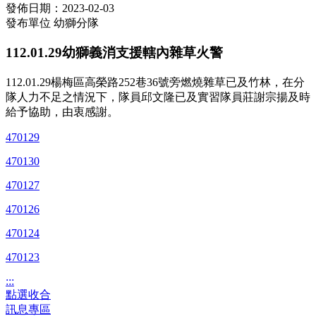
發佈日期：2023-02-03
發布單位
幼獅分隊
112.01.29幼獅義消支援轄內雜草火警
112.01.29楊梅區高榮路252巷36號旁燃燒雜草已及竹林，在分
隊人力不足之情況下，隊員邱文隆已及實習隊員莊謝宗揚及時
給予協助，由衷感謝。
470129
470130
470127
470126
470124
470123
:::
點選收合
訊息專區