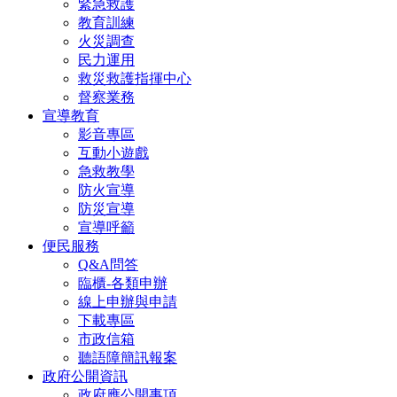
緊急救護
教育訓練
火災調查
民力運用
救災救護指揮中心
督察業務
宣導教育
影音專區
互動小遊戲
急救教學
防火宣導
防災宣導
宣導呼籲
便民服務
Q&A問答
臨櫃-各類申辦
線上申辦與申請
下載專區
市政信箱
聽語障簡訊報案
政府公開資訊
政府應公開事項