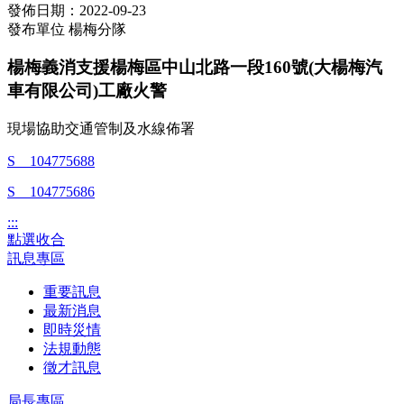
發佈日期：2022-09-23
發布單位
楊梅分隊
楊梅義消支援楊梅區中山北路一段160號(大楊梅汽
車有限公司)工廠火警
現場協助交通管制及水線佈署
S__104775688
S__104775686
:::
點選收合
訊息專區
重要訊息
最新消息
即時災情
法規動態
徵才訊息
局長專區