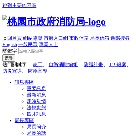
跳到主要內容區
:::
回首頁
網站導覽
市府入口網
市政信箱
局長信箱
進階搜尋
English
一般民眾
專業人士
關鍵字
搜尋
熱門關鍵字：
志工
、
自衛消防編組
、
防護計畫
、
119報案
、
防災宣導
、
防溺宣導
訊息專區
重要訊息
最新消息
即時災情
法規動態
徵才訊息
局長專區
局長簡介
局長的話