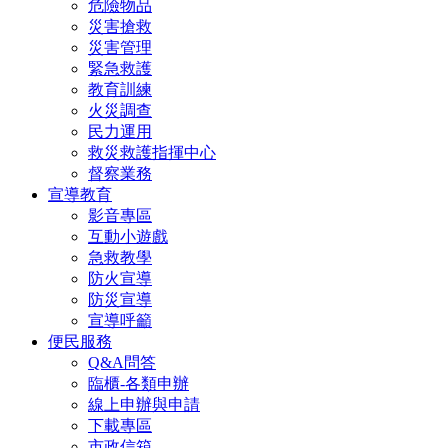
危險物品
災害搶救
災害管理
緊急救護
教育訓練
火災調查
民力運用
救災救護指揮中心
督察業務
宣導教育
影音專區
互動小遊戲
急救教學
防火宣導
防災宣導
宣導呼籲
便民服務
Q&A問答
臨櫃-各類申辦
線上申辦與申請
下載專區
市政信箱