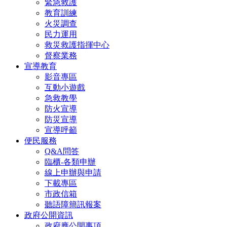
緊急救護
教育訓練
火災調查
民力運用
救災救護指揮中心
督察業務
宣導教育
影音專區
互動小遊戲
急救教學
防火宣導
防災宣導
宣導呼籲
便民服務
Q&A問答
臨櫃-各類申辦
線上申辦與申請
下載專區
市政信箱
聽語障簡訊報案
政府公開資訊
政府應公開事項