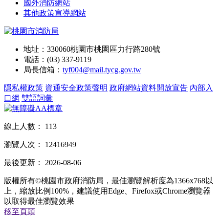
國外消防網站
其他政策宣導網站
地址：330060桃園市桃園區力行路280號
電話：(03) 337-9119
局長信箱：
tyf004@mail.tycg.gov.tw
隱私權政策
資通安全政策聲明
政府網站資料開放宣告
內部入
口網
雙語詞彙
線上人數：
113
瀏覽人次：
12416949
最後更新：
2026-08-06
版權所有©桃園市政府消防局，最佳瀏覽解析度為1366x768以
上，縮放比例100%，建議使用Edge、Firefox或Chrome瀏覽器
以取得最佳瀏覽效果
移至頁頭