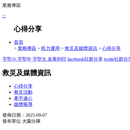
業務專區
:::
心得分享
首頁
>
業務專區
>
民力運用
>
救災及媒體資訊
>
心得分享
字型小
字型中
字型大
友善列印
facebook社群分享
twitte社群分
救災及媒體資訊
心得分享
救災活動
牽手連心
媒體報導
發佈日期：2025-09-07
發布單位
大園分隊