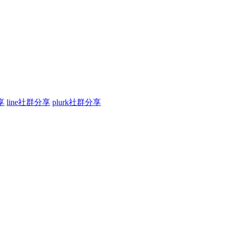
享
line社群分享
plurk社群分享