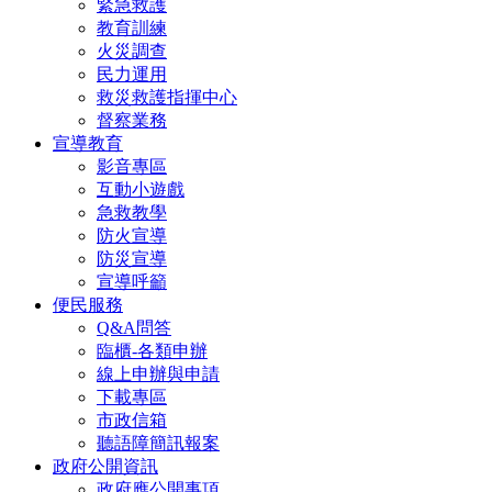
緊急救護
教育訓練
火災調查
民力運用
救災救護指揮中心
督察業務
宣導教育
影音專區
互動小遊戲
急救教學
防火宣導
防災宣導
宣導呼籲
便民服務
Q&A問答
臨櫃-各類申辦
線上申辦與申請
下載專區
市政信箱
聽語障簡訊報案
政府公開資訊
政府應公開事項