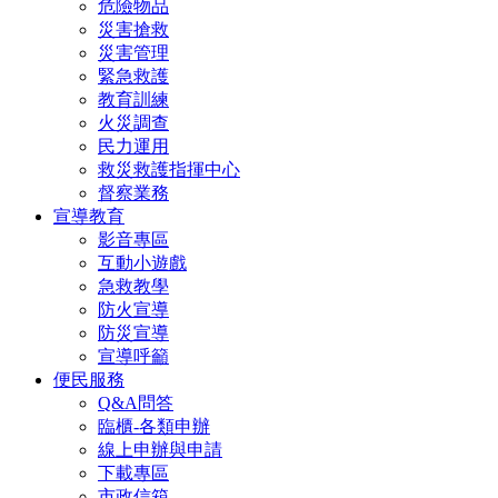
危險物品
災害搶救
災害管理
緊急救護
教育訓練
火災調查
民力運用
救災救護指揮中心
督察業務
宣導教育
影音專區
互動小遊戲
急救教學
防火宣導
防災宣導
宣導呼籲
便民服務
Q&A問答
臨櫃-各類申辦
線上申辦與申請
下載專區
市政信箱