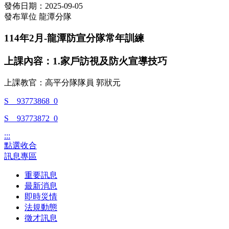
發佈日期：2025-09-05
發布單位
龍潭分隊
114年2月-龍潭防宣分隊常年訓練
上課內容：1.家戶訪視及防火宣導技巧
上課教官：高平分隊隊員 郭狀元
S__93773868_0
S__93773872_0
:::
點選收合
訊息專區
重要訊息
最新消息
即時災情
法規動態
徵才訊息