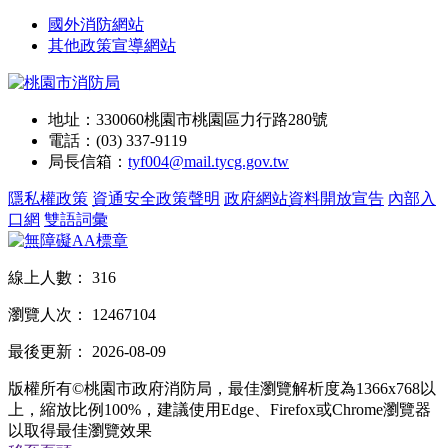
國外消防網站
其他政策宣導網站
地址：330060桃園市桃園區力行路280號
電話：(03) 337-9119
局長信箱：
tyf004@mail.tycg.gov.tw
隱私權政策
資通安全政策聲明
政府網站資料開放宣告
內部入
口網
雙語詞彙
線上人數：
316
瀏覽人次：
12467104
最後更新：
2026-08-09
版權所有©桃園市政府消防局，最佳瀏覽解析度為1366x768以
上，縮放比例100%，建議使用Edge、Firefox或Chrome瀏覽器
以取得最佳瀏覽效果