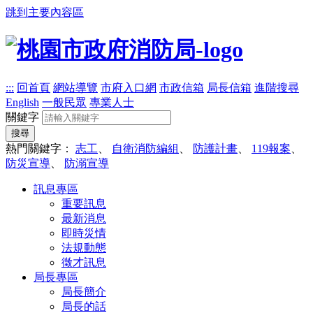
跳到主要內容區
:::
回首頁
網站導覽
市府入口網
市政信箱
局長信箱
進階搜尋
English
一般民眾
專業人士
關鍵字
搜尋
熱門關鍵字：
志工
、
自衛消防編組
、
防護計畫
、
119報案
、
防災宣導
、
防溺宣導
訊息專區
重要訊息
最新消息
即時災情
法規動態
徵才訊息
局長專區
局長簡介
局長的話