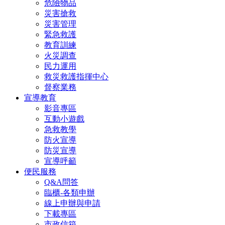
危險物品
災害搶救
災害管理
緊急救護
教育訓練
火災調查
民力運用
救災救護指揮中心
督察業務
宣導教育
影音專區
互動小遊戲
急救教學
防火宣導
防災宣導
宣導呼籲
便民服務
Q&A問答
臨櫃-各類申辦
線上申辦與申請
下載專區
市政信箱