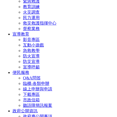
緊急救護
教育訓練
火災調查
民力運用
救災救護指揮中心
督察業務
宣導教育
影音專區
互動小遊戲
急救教學
防火宣導
防災宣導
宣導呼籲
便民服務
Q&A問答
臨櫃-各類申辦
線上申辦與申請
下載專區
市政信箱
聽語障簡訊報案
政府公開資訊
政府應公開事項