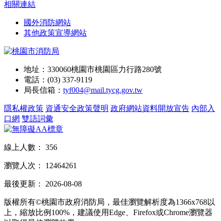
相關連結
國外消防網站
其他政策宣導網站
地址：330060桃園市桃園區力行路280號
電話：(03) 337-9119
局長信箱：
tyf004@mail.tycg.gov.tw
隱私權政策
資通安全政策聲明
政府網站資料開放宣告
內部入
口網
雙語詞彙
線上人數：
356
瀏覽人次：
12464261
最後更新：
2026-08-08
版權所有©桃園市政府消防局，最佳瀏覽解析度為1366x768以
上，縮放比例100%，建議使用Edge、Firefox或Chrome瀏覽器