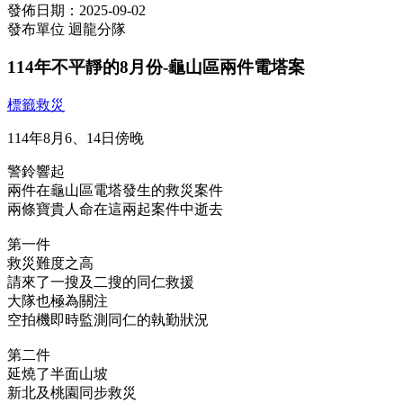
發佈日期：2025-09-02
發布單位
迴龍分隊
114年不平靜的8月份-龜山區兩件電塔案
標籤
救災
114年8月6、14日傍晚
警鈴響起
兩件在龜山區電塔發生的救災案件
兩條寶貴人命在這兩起案件中逝去
第一件
救災難度之高
請來了一搜及二搜的同仁救援
大隊也極為關注
空拍機即時監測同仁的執勤狀況
第二件
延燒了半面山坡
新北及桃園同步救災