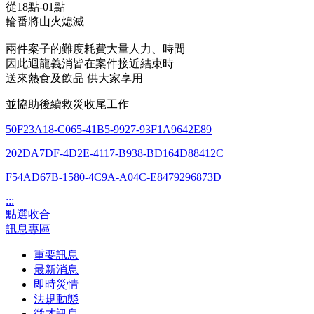
從18點-01點
輪番將山火熄滅
兩件案子的難度耗費大量人力、時間
因此迴龍義消皆在案件接近結束時
送來熱食及飲品 供大家享用
並協助後續救災收尾工作
50F23A18-C065-41B5-9927-93F1A9642E89
202DA7DF-4D2E-4117-B938-BD164D88412C
F54AD67B-1580-4C9A-A04C-E8479296873D
:::
點選收合
訊息專區
重要訊息
最新消息
即時災情
法規動態
徵才訊息