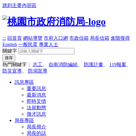
跳到主要內容區
:::
回首頁
網站導覽
市府入口網
市政信箱
局長信箱
進階搜尋
English
一般民眾
專業人士
關鍵字
搜尋
熱門關鍵字：
志工
、
自衛消防編組
、
防護計畫
、
119報案
、
防災宣導
、
防溺宣導
訊息專區
重要訊息
最新消息
即時災情
法規動態
徵才訊息
局長專區
局長簡介
局長的話