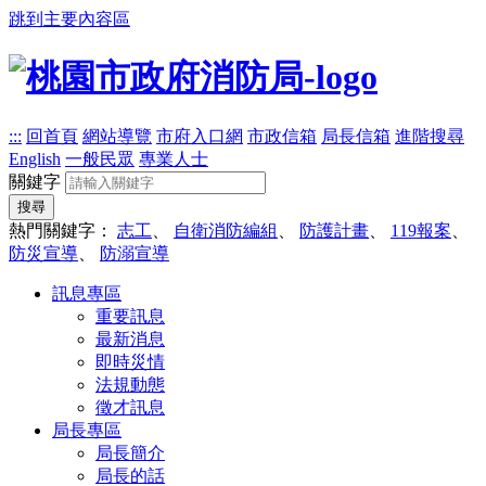
跳到主要內容區
:::
回首頁
網站導覽
市府入口網
市政信箱
局長信箱
進階搜尋
English
一般民眾
專業人士
關鍵字
搜尋
熱門關鍵字：
志工
、
自衛消防編組
、
防護計畫
、
119報案
、
防災宣導
、
防溺宣導
訊息專區
重要訊息
最新消息
即時災情
法規動態
徵才訊息
局長專區
局長簡介
局長的話