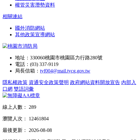
權管災害潛勢資料
相關連結
國外消防網站
其他政策宣導網站
地址：330060桃園市桃園區力行路280號
電話：(03) 337-9119
局長信箱：
tyf004@mail.tycg.gov.tw
隱私權政策
資通安全政策聲明
政府網站資料開放宣告
內部入
口網
雙語詞彙
線上人數：
289
瀏覽人次：
12461804
最後更新：
2026-08-08