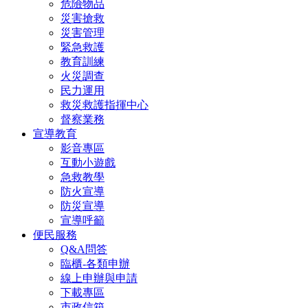
危險物品
災害搶救
災害管理
緊急救護
教育訓練
火災調查
民力運用
救災救護指揮中心
督察業務
宣導教育
影音專區
互動小遊戲
急救教學
防火宣導
防災宣導
宣導呼籲
便民服務
Q&A問答
臨櫃-各類申辦
線上申辦與申請
下載專區
市政信箱