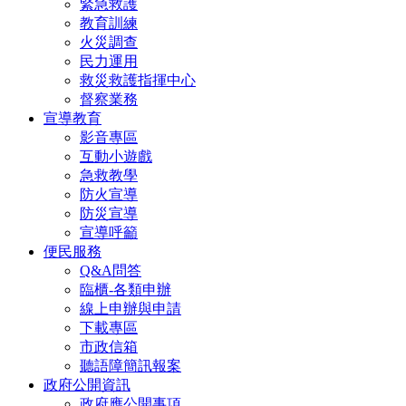
緊急救護
教育訓練
火災調查
民力運用
救災救護指揮中心
督察業務
宣導教育
影音專區
互動小遊戲
急救教學
防火宣導
防災宣導
宣導呼籲
便民服務
Q&A問答
臨櫃-各類申辦
線上申辦與申請
下載專區
市政信箱
聽語障簡訊報案
政府公開資訊
政府應公開事項