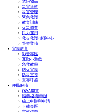
危險物品
災害搶救
災害管理
緊急救護
教育訓練
火災調查
民力運用
救災救護指揮中心
督察業務
宣導教育
影音專區
互動小遊戲
急救教學
防火宣導
防災宣導
宣導呼籲
便民服務
Q&A問答
臨櫃-各類申辦
線上申辦與申請
下載專區
市政信箱