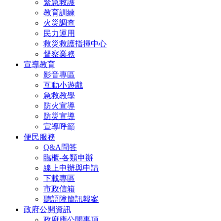
緊急救護
教育訓練
火災調查
民力運用
救災救護指揮中心
督察業務
宣導教育
影音專區
互動小遊戲
急救教學
防火宣導
防災宣導
宣導呼籲
便民服務
Q&A問答
臨櫃-各類申辦
線上申辦與申請
下載專區
市政信箱
聽語障簡訊報案
政府公開資訊
政府應公開事項