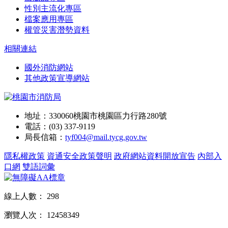
性別主流化專區
檔案應用專區
權管災害潛勢資料
相關連結
國外消防網站
其他政策宣導網站
地址：330060桃園市桃園區力行路280號
電話：(03) 337-9119
局長信箱：
tyf004@mail.tycg.gov.tw
隱私權政策
資通安全政策聲明
政府網站資料開放宣告
內部入
口網
雙語詞彙
線上人數：
298
瀏覽人次：
12458349