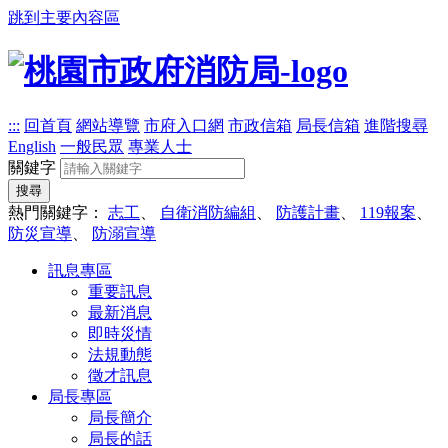
跳到主要內容區
:::
回首頁
網站導覽
市府入口網
市政信箱
局長信箱
進階搜尋
English
一般民眾
專業人士
關鍵字
搜尋
熱門關鍵字：
志工
、
自衛消防編組
、
防護計畫
、
119報案
、
防災宣導
、
防溺宣導
訊息專區
重要訊息
最新消息
即時災情
法規動態
徵才訊息
局長專區
局長簡介
局長的話