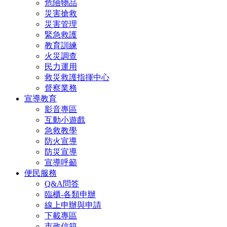
危險物品
災害搶救
災害管理
緊急救護
教育訓練
火災調查
民力運用
救災救護指揮中心
督察業務
宣導教育
影音專區
互動小遊戲
急救教學
防火宣導
防災宣導
宣導呼籲
便民服務
Q&A問答
臨櫃-各類申辦
線上申辦與申請
下載專區
市政信箱