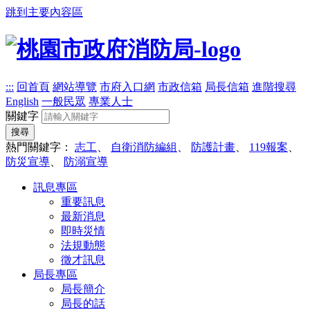
跳到主要內容區
:::
回首頁
網站導覽
市府入口網
市政信箱
局長信箱
進階搜尋
English
一般民眾
專業人士
關鍵字
搜尋
熱門關鍵字：
志工
、
自衛消防編組
、
防護計畫
、
119報案
、
防災宣導
、
防溺宣導
訊息專區
重要訊息
最新消息
即時災情
法規動態
徵才訊息
局長專區
局長簡介
局長的話