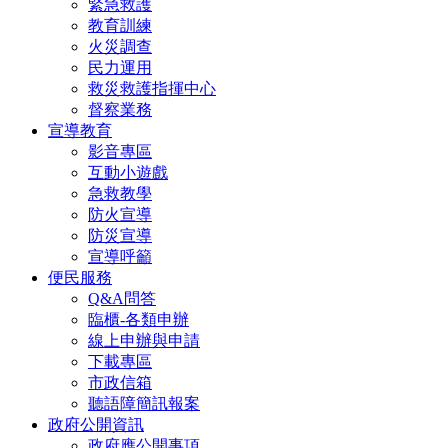
緊急救護
教育訓練
火災調查
民力運用
救災救護指揮中心
督察業務
宣導教育
影音專區
互動小遊戲
急救教學
防火宣導
防災宣導
宣導呼籲
便民服務
Q&A問答
臨櫃-各類申辦
線上申辦與申請
下載專區
市政信箱
聽語障簡訊報案
政府公開資訊
政府應公開事項