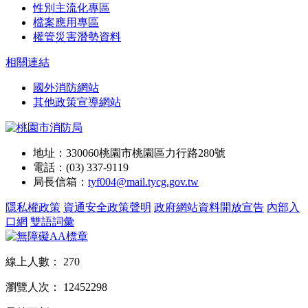
性別主流化專區
檔案應用專區
權管災害潛勢資料
相關連結
國外消防網站
其他政策宣導網站
地址：330060桃園市桃園區力行路280號
電話：(03) 337-9119
局長信箱：
tyf004@mail.tycg.gov.tw
隱私權政策
資通安全政策聲明
政府網站資料開放宣告
內部入
口網
雙語詞彙
線上人數：
270
瀏覽人次：
12452298