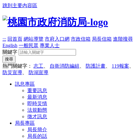
跳到主要內容區
:::
回首頁
網站導覽
市府入口網
市政信箱
局長信箱
進階搜尋
English
一般民眾
專業人士
關鍵字
搜尋
熱門關鍵字：
志工
、
自衛消防編組
、
防護計畫
、
119報案
、
防災宣導
、
防溺宣導
訊息專區
重要訊息
最新消息
即時災情
法規動態
徵才訊息
局長專區
局長簡介
局長的話