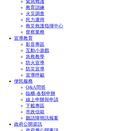
緊急救護
教育訓練
火災調查
民力運用
救災救護指揮中心
督察業務
宣導教育
影音專區
互動小遊戲
急救教學
防火宣導
防災宣導
宣導呼籲
便民服務
Q&A問答
臨櫃-各類申辦
線上申辦與申請
下載專區
市政信箱
聽語障簡訊報案
政府公開資訊
政府應公開事項