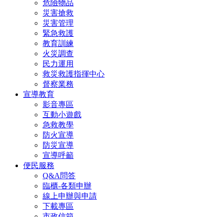
危險物品
災害搶救
災害管理
緊急救護
教育訓練
火災調查
民力運用
救災救護指揮中心
督察業務
宣導教育
影音專區
互動小遊戲
急救教學
防火宣導
防災宣導
宣導呼籲
便民服務
Q&A問答
臨櫃-各類申辦
線上申辦與申請
下載專區
市政信箱