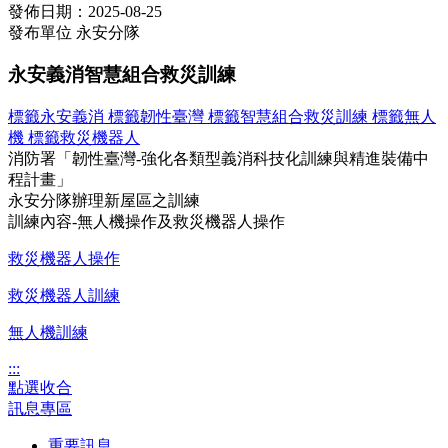
發佈日期：2025-08-25
發布單位
永安分隊
永安義消智慧組合救災訓練
標籤
永安義消
標籤
韌性臺灣
標籤
智慧組合救災訓練
標籤
無人
機
標籤
救災機器人
消防署「韌性臺灣-強化各類型義消科技化訓練與精進裝備中
程計畫」
永安分隊辦理新屋區之訓練
訓練內容-無人機操作及救災機器人操作
救災機器人操作
救災機器人訓練
無人機訓練
:::
點選收合
訊息專區
重要訊息