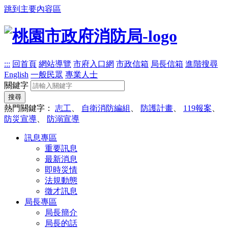
跳到主要內容區
:::
回首頁
網站導覽
市府入口網
市政信箱
局長信箱
進階搜尋
English
一般民眾
專業人士
關鍵字
搜尋
熱門關鍵字：
志工
、
自衛消防編組
、
防護計畫
、
119報案
、
防災宣導
、
防溺宣導
訊息專區
重要訊息
最新消息
即時災情
法規動態
徵才訊息
局長專區
局長簡介
局長的話