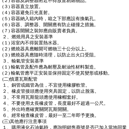
(２) 容器及調整器附近不得放置易燃物品。
(３) 容器直立放置。
(４) 容器避免日光直射。
(５) 容器納入箱內時，箱之下部應設有換氣孔。
(６) 容器、調整器、開關應有防止碰撞之措施。
(７) 容器開關之裝卸應由販賣者負責。
２、燃燒用具之安裝基準
(１) 浴室內不得裝置熱水器。
(２) 燃燒器具應離開可燃物三十公分以上。
(３) 燃燒器具應隨時清理，以防止出火口受阻。
３、輸氣管安裝基準
(１) 輸氣管及配件應為耐壓及耐油性材料製造。
(２) 輸氣管應平正安裝並保持固定不使其變形或移動。
(二)慎選瓦斯配管
１、銅管或鐵管為佳，不宜使用橡膠軟管。
２、橡皮管接頭應使用夾具固定，以防止脫落。
３、不常用瓦斯龍頭應使用橡帽套好。
４、不要使用太長橡皮管，長度最好不超過一公尺。
５、外出時應確實關閉瓦斯開關。
６、經常檢查橡皮管，最好一至二年即予更換。
(三)其他應行注意事項
１、購用液化石油氣時，應詢明銷售商號是否已加入當地同業