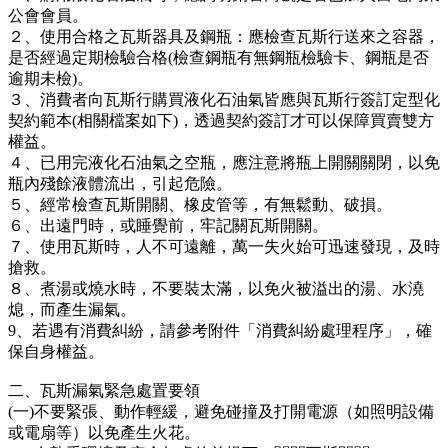
公會會員。
２、使用合格之瓦斯器具及鋼瓶：應檢查瓦斯行送來之容器，
是否經過定期檢驗合格(檢查鋼瓶有無鋼瓶檢驗卡、鋼瓶是否
逾期未檢)。
３、消費者向瓦斯行購買液化石油氣皆應與瓦斯行簽訂定型化
契約範本(相關檔案如下)，透過契約簽訂才可以保障買賣雙方
權益。
４、已用完液化石油氣之空瓶，應注意將瓶上開關關閉，以免
瓶內殘餘液體流出，引起危險。
５、經常檢查瓦斯開關、橡皮管等，有無鬆動、破損。
６、出遠門時，或睡覺前，牢記關瓦斯開關。
７、使用瓦斯時，人不可遠離，萬一失火始可迅速發現，及時
搶救。
８、煮湯或燒水時，不要裝太滿，以免火被溢出的湯、水澆
熄，而產生漏氣。
9、若遇有消費糾紛，請參考附件「消費糾紛處理程序」，確
保自身權益。
二、瓦斯漏氣緊急處置要領
(一)不要緊張、動作輕緩，避免碰撞及打開電源（如照明設備
或電扇等）以免產生火花。