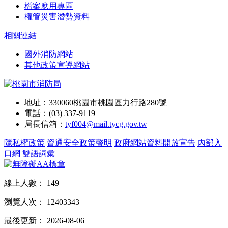
檔案應用專區
權管災害潛勢資料
相關連結
國外消防網站
其他政策宣導網站
地址：330060桃園市桃園區力行路280號
電話：(03) 337-9119
局長信箱：
tyf004@mail.tycg.gov.tw
隱私權政策
資通安全政策聲明
政府網站資料開放宣告
內部入
口網
雙語詞彙
線上人數：
149
瀏覽人次：
12403343
最後更新：
2026-08-06