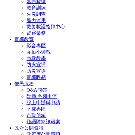
緊急救護
教育訓練
火災調查
民力運用
救災救護指揮中心
督察業務
宣導教育
影音專區
互動小遊戲
急救教學
防火宣導
防災宣導
宣導呼籲
便民服務
Q&A問答
臨櫃-各類申辦
線上申辦與申請
下載專區
市政信箱
聽語障簡訊報案
政府公開資訊
政府應公開事項