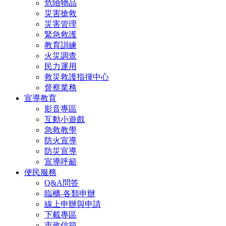
危險物品
災害搶救
災害管理
緊急救護
教育訓練
火災調查
民力運用
救災救護指揮中心
督察業務
宣導教育
影音專區
互動小遊戲
急救教學
防火宣導
防災宣導
宣導呼籲
便民服務
Q&A問答
臨櫃-各類申辦
線上申辦與申請
下載專區
市政信箱