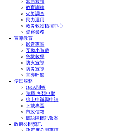
緊急救護
教育訓練
火災調查
民力運用
救災救護指揮中心
督察業務
宣導教育
影音專區
互動小遊戲
急救教學
防火宣導
防災宣導
宣導呼籲
便民服務
Q&A問答
臨櫃-各類申辦
線上申辦與申請
下載專區
市政信箱
聽語障簡訊報案
政府公開資訊
政府應公開事項