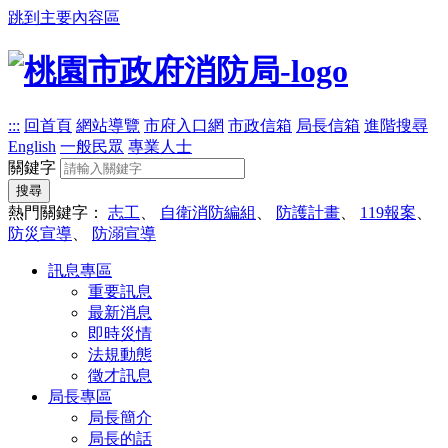
跳到主要內容區
:::
回首頁
網站導覽
市府入口網
市政信箱
局長信箱
進階搜尋
English
一般民眾
專業人士
關鍵字
搜尋
熱門關鍵字：
志工
、
自衛消防編組
、
防護計畫
、
119報案
、
防災宣導
、
防溺宣導
訊息專區
重要訊息
最新消息
即時災情
法規動態
徵才訊息
局長專區
局長簡介
局長的話