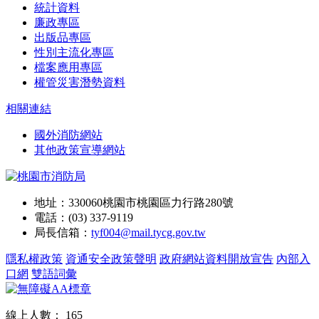
統計資料
廉政專區
出版品專區
性別主流化專區
檔案應用專區
權管災害潛勢資料
相關連結
國外消防網站
其他政策宣導網站
地址：330060桃園市桃園區力行路280號
電話：(03) 337-9119
局長信箱：
tyf004@mail.tycg.gov.tw
隱私權政策
資通安全政策聲明
政府網站資料開放宣告
內部入
口網
雙語詞彙
線上人數：
165