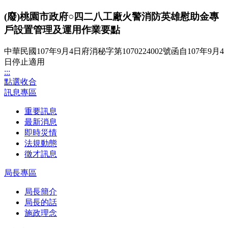
(廢)桃園市政府○四二八工廠火警消防英雄慰助金專
戶設置管理及運用作業要點
中華民國107年9月4日府消秘字第1070224002號函自107年9月4
日停止適用
:::
點選收合
訊息專區
重要訊息
最新消息
即時災情
法規動態
徵才訊息
局長專區
局長簡介
局長的話
施政理念