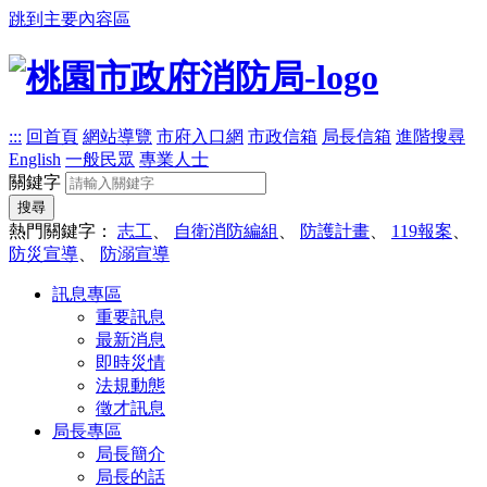
跳到主要內容區
:::
回首頁
網站導覽
市府入口網
市政信箱
局長信箱
進階搜尋
English
一般民眾
專業人士
關鍵字
搜尋
熱門關鍵字：
志工
、
自衛消防編組
、
防護計畫
、
119報案
、
防災宣導
、
防溺宣導
訊息專區
重要訊息
最新消息
即時災情
法規動態
徵才訊息
局長專區
局長簡介
局長的話