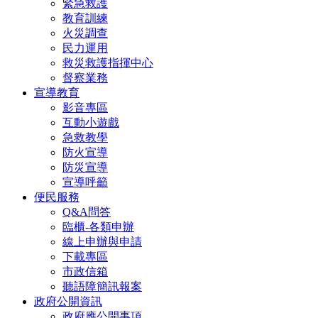
緊急救護
教育訓練
火災調查
民力運用
救災救護指揮中心
督察業務
宣導教育
影音專區
互動小遊戲
急救教學
防火宣導
防災宣導
宣導呼籲
便民服務
Q&A問答
臨櫃-各類申辦
線上申辦與申請
下載專區
市政信箱
聽語障簡訊報案
政府公開資訊
政府應公開事項