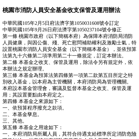
桃園市消防人員安全基金收支保管及運用辦法
中華民國105年2月5日府法濟字第1050031608號令訂定
中華民國105年9月26日府法濟字第1050237104號令修正
第一條 桃園市政府（以下簡稱本府）為保障本府消防局消防
人員健康，與因公傷、殘、死亡慰問補助權利及激勵士氣，特
設置桃園市消防人員安全基金（以下簡稱本基金），並依預算
法第九十六條第二項準用第二十一條規定，訂定本辦法。
第二條 本基金之收支、保管及運用，除法令另有規定外，依
本辦法之規定辦理。
第三條 本基金為預算法第四條第一項第二款第五目所定之特
別收入基金，以本府為主管機關，本府消防局為管理機關。
本府設本基金管理會，審議及監督本基金之收支、保管及運
用；其設置要點由本府定之。
第四條 本基金之來源如下：
一、依預算程序撥充之款項。
二、本基金孳息。
三、其他。
第五條 本基金之用途如下：
一、本府消防局所屬人員，其符合待遇支給標準所定消防危險