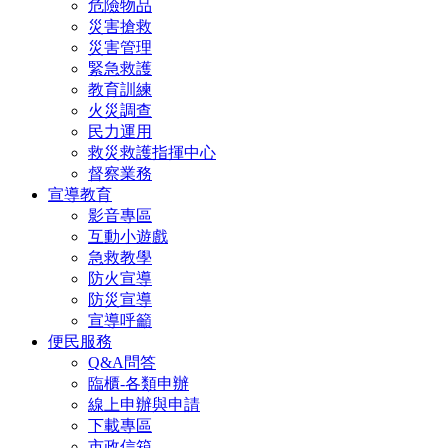
危險物品
災害搶救
災害管理
緊急救護
教育訓練
火災調查
民力運用
救災救護指揮中心
督察業務
宣導教育
影音專區
互動小遊戲
急救教學
防火宣導
防災宣導
宣導呼籲
便民服務
Q&A問答
臨櫃-各類申辦
線上申辦與申請
下載專區
市政信箱