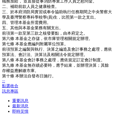
職務加給， 並直接從事消防專業工作人員之慰問金。
二、補助前款人員之健康檢查。
三、於本府消防局實習或奉令協助執行任務期間之中央警察大
學及臺灣警察專科學校學(員)生，比照第一款之支出。
四、管理本基金所需費用。
五、其他與本基金業務有關支出。
前項第一款至第三款之核發要點，由本府定之。
第六條 本基金之存儲，依市庫管理相關規定辦理。
第七條 本基金應編列附屬單位預算。
前項預算之編製與執行、決算之編造及會計事務之處理，應依
預算法、會計法、決算法及相關法令規定辦理。
第八條 本基金會計事務之處理，應依規定訂定會計制度。
第九條 本基金無存續必要時，應予結束，並辦理決算；其餘
存權益應解繳市庫。
第十條 本辦法自發布日施行。
:::
點選收合
訊息專區
重要訊息
最新消息
即時災情