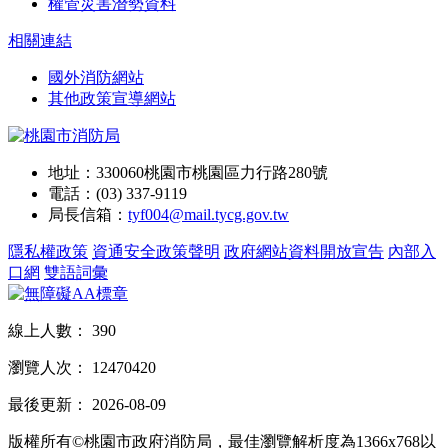
權管災害潛勢資料
相關連結
國外消防網站
其他政策宣導網站
地址：330060桃園市桃園區力行路280號
電話：(03) 337-9119
局長信箱：
tyf004@mail.tycg.gov.tw
隱私權政策
資通安全政策聲明
政府網站資料開放宣告
內部入
口網
雙語詞彙
線上人數：
390
瀏覽人次：
12470420
最後更新：
2026-08-09
版權所有©桃園市政府消防局，最佳瀏覽解析度為1366x768以