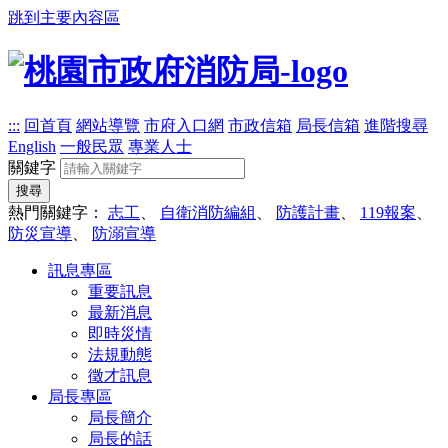
跳到主要內容區
:::
回首頁
網站導覽
市府入口網
市政信箱
局長信箱
進階搜尋
English
一般民眾
專業人士
關鍵字
搜尋
熱門關鍵字：
志工
、
自衛消防編組
、
防護計畫
、
119報案
、
防災宣導
、
防溺宣導
訊息專區
重要訊息
最新消息
即時災情
法規動態
徵才訊息
局長專區
局長簡介
局長的話