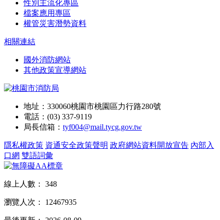
性別主流化專區
檔案應用專區
權管災害潛勢資料
相關連結
國外消防網站
其他政策宣導網站
地址：330060桃園市桃園區力行路280號
電話：(03) 337-9119
局長信箱：
tyf004@mail.tycg.gov.tw
隱私權政策
資通安全政策聲明
政府網站資料開放宣告
內部入
口網
雙語詞彙
線上人數：
348
瀏覽人次：
12467935