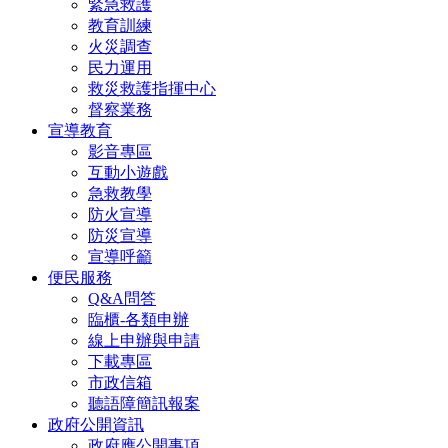
緊急救護
教育訓練
火災調查
民力運用
救災救護指揮中心
督察業務
宣導教育
影音專區
互動小遊戲
急救教學
防火宣導
防災宣導
宣導呼籲
便民服務
Q&A問答
臨櫃-各類申辦
線上申辦與申請
下載專區
市政信箱
聽語障簡訊報案
政府公開資訊
政府應公開事項