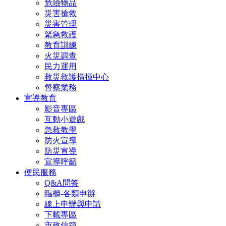
危險物品
災害搶救
災害管理
緊急救護
教育訓練
火災調查
民力運用
救災救護指揮中心
督察業務
宣導教育
影音專區
互動小遊戲
急救教學
防火宣導
防災宣導
宣導呼籲
便民服務
Q&A問答
臨櫃-各類申辦
線上申辦與申請
下載專區
市政信箱